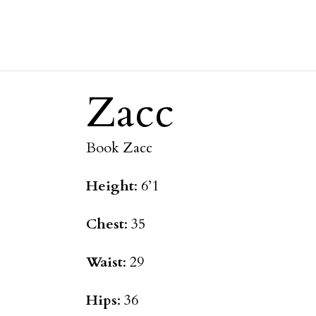
Zacc
Book Zacc
Height
: 6’1
Chest
: 35
Waist
: 29
Hips
: 36